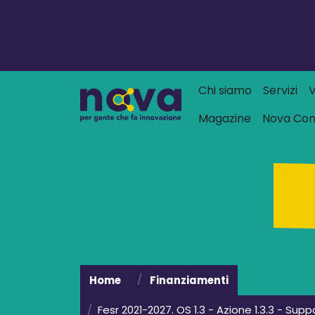
Navigazione
Chi siamo
Servizi
V
Magazine
Nova Co
Home
Finanziamenti
Fesr 2021-2027. OS 1.3 - Azione 1.3.3 - Su