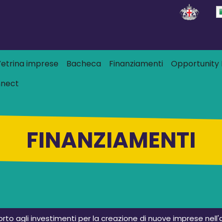
Salta al contenuto principale
 principale
etrina imprese
Bacheca
Finanziamenti
Opportunity L
nnect
FINANZIAMENTI
pporto agli investimenti per la creazione di nuove imprese nel