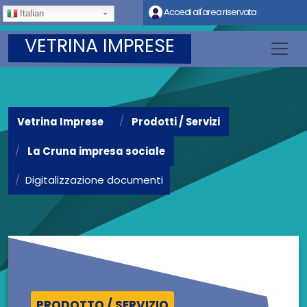
Salta al contenuto principale
Accedi all'area riservata
Italian
VETRINA IMPRESE
Vetrina Imprese
Prodotti / Servizi
La Cruna impresa sociale
Digitalizzazione documenti
PRODOTTO / SERVIZIO