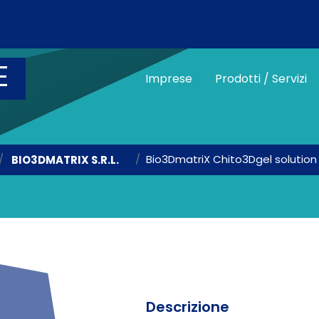
Salta al contenuto principale
E
Main menu vetri
Imprese
Prodotti / Servizi
Bio3DmatriX Chito3Dgel solution
BIO3DMATRIX S.R.L.
Descrizione