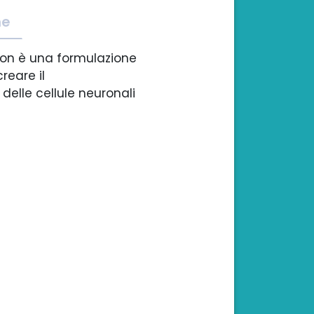
he
ion è una formulazione
reare il
elle cellule neuronali