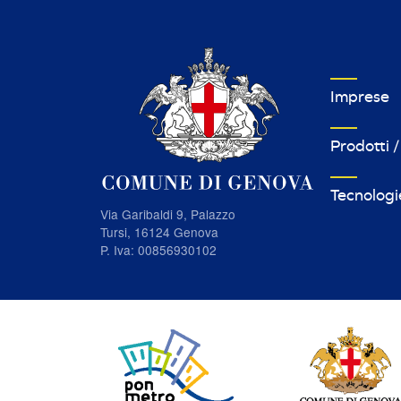
VETRINA I
Imprese
Prodotti /
Tecnologi
Via Garibaldi 9, Palazzo
Tursi, 16124 Genova
P. Iva: 00856930102