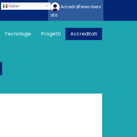
Italian
Accedi all'area riserv
ata
na imprese
Tecnologie
Progetti
Accreditati