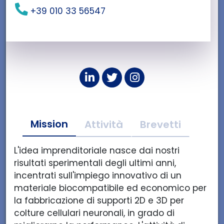
+39 010 33 56547
L
T
I
i
w
n
n
i
s
k
t
t
Mission
e
t
a
Attività
Brevetti
d
e
g
i
r
r
L'idea imprenditoriale nasce dai nostri
n
d
a
risultati sperimentali degli ultimi anni,
d
i
m
incentrati sull'impiego innovativo di un
i
B
d
materiale biocompatibile ed economico per
B
I
i
la fabbricazione di supporti 2D e 3D per
I
O
B
colture cellulari neuronali, in grado di
O
3
I