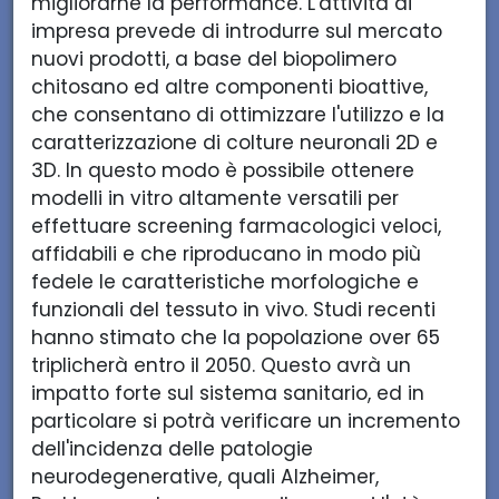
migliorarne la performance. L'attività di
3
D
O
impresa prevede di introdurre sul mercato
D
M
3
nuovi prodotti, a base del biopolimero
M
A
D
chitosano ed altre componenti bioattive,
A
T
M
che consentano di ottimizzare l'utilizzo e la
T
R
A
caratterizzazione di colture neuronali 2D e
R
I
T
3D. In questo modo è possibile ottenere
I
X
R
modelli in vitro altamente versatili per
X
S.
I
effettuare screening farmacologici veloci,
S.
R.
X
affidabili e che riproducano in modo più
R.
L.
S.
fedele le caratteristiche morfologiche e
L.
R.
funzionali del tessuto in vivo. Studi recenti
L.
hanno stimato che la popolazione over 65
triplicherà entro il 2050. Questo avrà un
impatto forte sul sistema sanitario, ed in
particolare si potrà verificare un incremento
dell'incidenza delle patologie
neurodegenerative, quali Alzheimer,