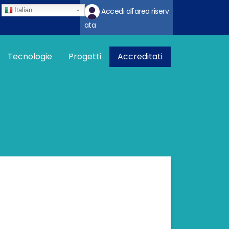
Italian
Accedi all'area riserv
ata
na imprese
Tecnologie
Progetti
Accreditati