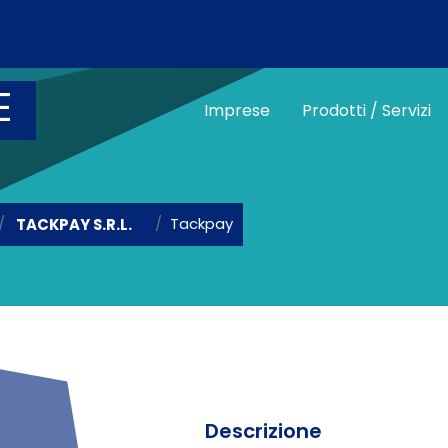
Salta al contenuto principale
E
Main menu vetri
Imprese
Prodotti / Servizi
Tackpay
TACKPAY S.R.L.
Descrizione