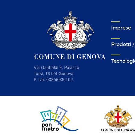
VETRINA I
Imprese
Prodotti /
Tecnologi
Via Garibaldi 9, Palazzo
Tursi, 16124 Genova
P. Iva: 00856930102