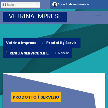
Salta al contenuto principale
Accedi all'area riservata
Italian
VETRINA IMPRESE
Vetrina Imprese
Prodotti / Servizi
Resilia
RESILIA SERVICE S.R.L.
PRODOTTO / SERVIZIO