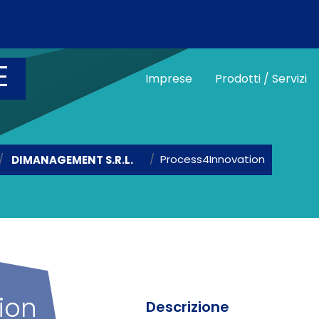
Salta al contenuto principale
E
Main menu vetri
Imprese
Prodotti / Servizi
Process4Innovation
DIMANAGEMENT S.R.L.
ion
Descrizione