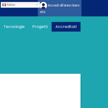
Italian
Accedi all'area riserv
ata
na imprese
Tecnologie
Progetti
Accreditati