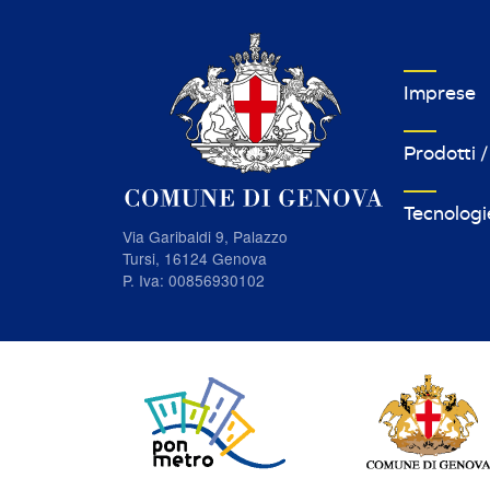
VETRINA I
Imprese
Prodotti /
Tecnologi
Via Garibaldi 9, Palazzo
Tursi, 16124 Genova
P. Iva: 00856930102