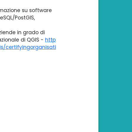
ormazione su software
reSQL/PostGIS,
ziende in grado di
nazionale di QGIS -
http
s/certifyingorganisati