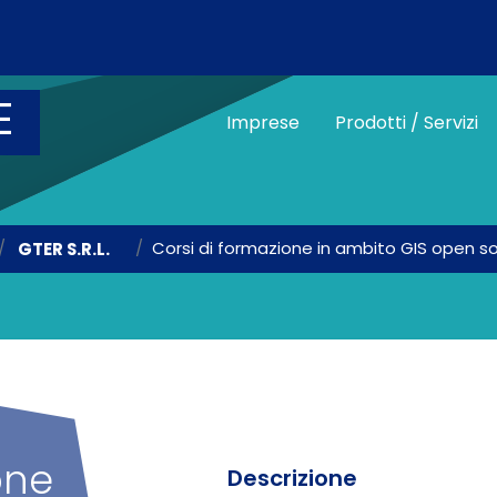
Salta al contenuto principale
E
Main menu vetri
Imprese
Prodotti / Servizi
Corsi di formazione in ambito GIS open s
GTER S.R.L.
one
Descrizione