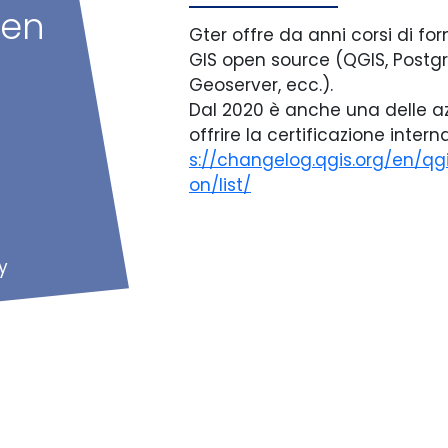
pen
Gter offre da anni corsi di f
GIS open source (QGIS, Postg
Geoserver, ecc.).
Dal 2020 è anche una delle a
offrire la certificazione inter
s://changelog.qgis.org/en/qgi
on/list/
y