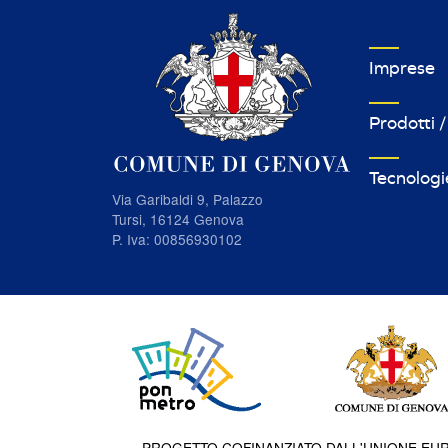
VETRINA I
Imprese
Prodotti /
Tecnologi
Via Garibaldi 9, Palazzo
Tursi, 16124 Genova
P. Iva: 00856930102
PROGETTO COFINANZIATO DALL'UNIONE EUR