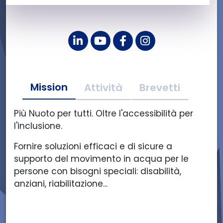
L
Y
F
I
i
o
a
n
n
u
c
s
k
t
e
t
Mission
e
u
b
a
Attività
Brevetti
d
b
o
g
i
e
o
r
Più Nuoto per tutti. Oltre l'accessibilità per
n
d
k
a
l'inclusione.
d
i
d
m
Fornire soluzioni efficaci e di sicure a
i
S
i
d
supporto del movimento in acqua per le
S
W
S
i
persone con bisogni speciali: disabilità,
W
I
W
S
anziani, riabilitazione...
I
M
I
W
M
L
M
I
L
I
L
M