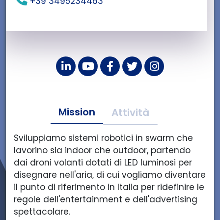
+39 3495234463
L
Y
F
T
I
i
o
a
w
n
n
u
c
i
s
k
t
e
t
t
Mission
e
u
b
t
a
Attività
d
b
o
e
g
i
e
o
r
r
Sviluppiamo sistemi robotici in swarm che
n
d
k
d
a
lavorino sia indoor che outdoor, partendo
d
i
d
i
m
dai droni volanti dotati di LED luminosi per
i
L
i
L
d
disegnare nell'aria, di cui vogliamo diventare
L
U
L
U
i
il punto di riferimento in Italia per ridefinire le
U
M
U
M
L
regole dell'entertainment e dell'advertising
M
I
M
I
U
spettacolare.