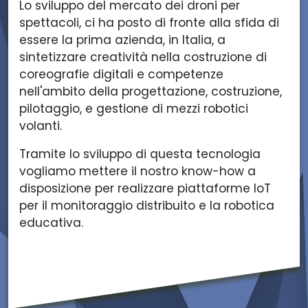
I
N
I
N
M
Lo sviluppo del mercato dei droni per
N
O
N
O
I
spettacoli, ci ha posto di fronte alla sfida di
O
U
O
U
N
essere la prima azienda, in Italia, a
U
S
U
S
O
sintetizzare creatività nella costruzione di
S
B
S
B
U
coreografie digitali e competenze
B
E
B
E
S
nell'ambito della progettazione, costruzione,
E
E
E
E
B
pilotaggio, e gestione di mezzi robotici
E
S
E
S
E
volanti.
S
S.
S
S.
E
Tramite lo sviluppo di questa tecnologia
S.
R.
S.
R.
S
vogliamo mettere il nostro know-how a
R.
L.
R.
L.
S.
disposizione per realizzare piattaforme IoT
L.
L.
R.
per il monitoraggio distribuito e la robotica
L.
educativa.