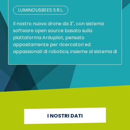
LUMINOUSBEES S.R.L.
Il nostro nuovo drone da 3'', con sistema
software open source basato sulla
piattaforma Ardupilot, pensato
appositamente per ricercatori ed
appassionati di robotica, insieme al sistema di
I NOSTRI DATI