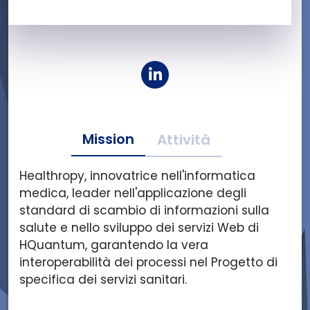
L
i
n
k
Mission
e
Attività
d
i
Healthropy, innovatrice nell'informatica
n
medica, leader nell'applicazione degli
d
standard di scambio di informazioni sulla
i
salute e nello sviluppo dei servizi Web di
H
HQuantum, garantendo la vera
E
interoperabilità dei processi nel Progetto di
A
specifica dei servizi sanitari.
L