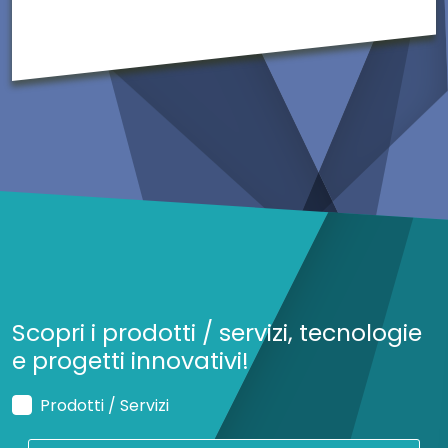
T
H
R
O
P
Y
S.
R.
L.
Scopri i prodotti / servizi, tecnologie
e progetti innovativi!
Prodotti / Servizi