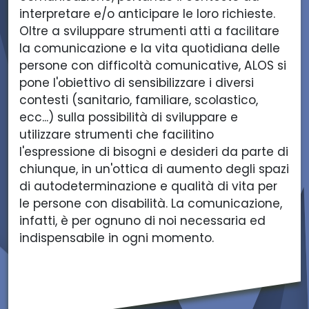
R.
L.
R.
L.
interpretare e/o anticipare le loro richieste.
L.
S.
L.
S.
Oltre a sviluppare strumenti atti a facilitare
S.
S.
la comunicazione e la vita quotidiana delle
persone con difficoltà comunicative, ALOS si
pone l'obiettivo di sensibilizzare i diversi
contesti (sanitario, familiare, scolastico,
ecc...) sulla possibilità di sviluppare e
utilizzare strumenti che facilitino
l'espressione di bisogni e desideri da parte di
chiunque, in un'ottica di aumento degli spazi
di autodeterminazione e qualità di vita per
le persone con disabilità. La comunicazione,
infatti, è per ognuno di noi necessaria ed
indispensabile in ogni momento.