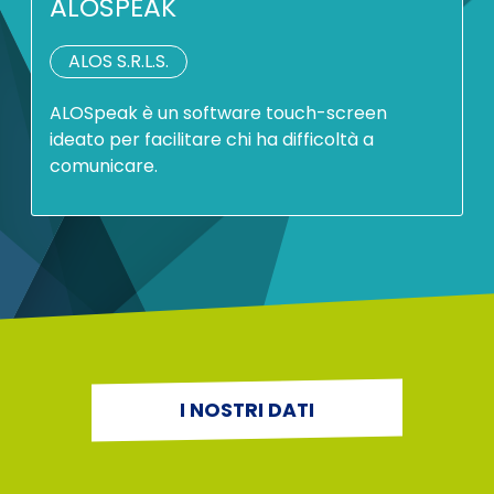
ALOSPEAK
ALOS S.R.L.S.
ALOSpeak è un software touch-screen
ideato per facilitare chi ha difficoltà a
comunicare.
I NOSTRI DATI