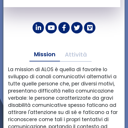
L
Y
F
T
V
i
o
a
w
i
n
u
c
i
m
k
t
e
t
e
Mission
e
u
b
t
o
Attività
d
b
o
e
d
i
e
o
r
i
La mission di ALOS è quella di favorire lo
n
d
k
d
A
sviluppo di canali comunicativi alternativi a
d
i
d
i
L
tutte quelle persone che, per diversi motivi,
i
A
i
A
O
presentano difficoltà nella comunicazione
A
L
A
L
S
verbale: le persone caratterizzate da gravi
L
O
L
O
S.
disabilità comunicative spesso faticano ad
O
S
O
S
R.
attirare l'attenzione su di sé e faticano a far
S
S.
S
S.
L.
riconoscere come tali i propri tentativi di
S.
R.
S.
R.
S.
comunicazione, portando il contesto ad